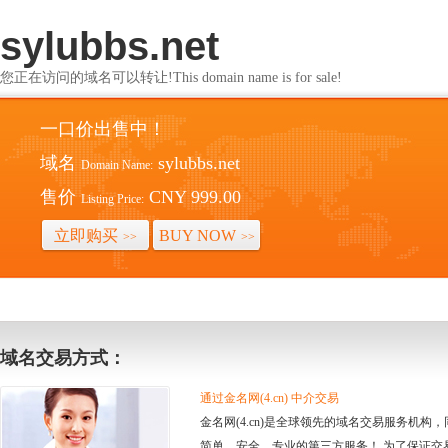
sylubbs.net
您正在访问的域名可以转让!This domain name is for sale!
一口价出售中！
域名
sylubbs.net
Domain Name:
售价
CNY 999.00
Listing Price:
立即购买
BUY NOW
>>
>>
域名交易方式：
通过金名网(4.cn) 中介交易
金名网(4.cn)是全球领先的域名交易服务机
简单、安全、专业的第三方服务！ 为了保证交