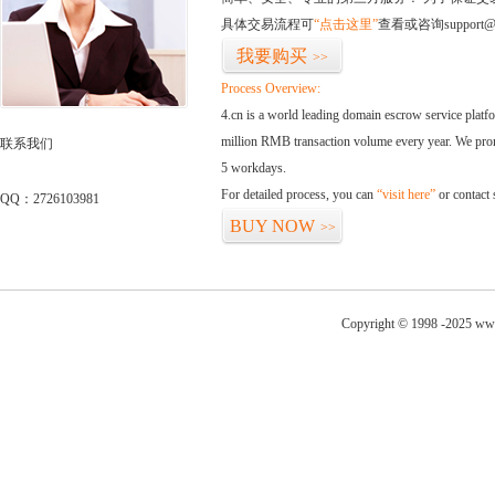
具体交易流程可
“点击这里”
查看或咨询support@
我要购买
>>
Process Overview:
4.cn is a world leading domain escrow service plat
million RMB transaction volume every year. We promi
联系我们
5 workdays.
For detailed process, you can
“visit here”
or contact
QQ：2726103981
BUY NOW
>>
Copyright © 1998 -2025 www